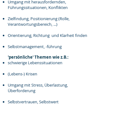
Umgang mit herausfordernden,
Führungssituationen, Konflikten
Zielfindung, Positionierung (Rolle,
Verantwortungsbereich, ...)
Orientierung, Richtung und Klarheit finden
Selbstmanagement, -führung
'persönliche' Themen wie z.B.:
schwierige Lebenssituationen
(Lebens-) Krisen
Umgang mit Stress, Überlastung,
Überforderung
Selbstvertrauen, Selbstwert
Lösung von Erfolgsblockaden
Zur Bearbeitung persönlicher Themen nutzen
wir sehr gerne auch Methoden der
Kinesiologie. Das Handwerkszeug in der